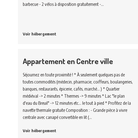
barbecue - 2 vélos à disposition gratuitement -…
Voir hébergement
Appartement en Centre ville
Séjournez en toute proximité ! * À seulement quelques pas de
toutes commodités (médecin, pharmacie, coiffeurs, boulangeries,
banques, restaurants, épicerie, cafés, marché... ) * Quartier
médiéval -> 2 minutes * Thermes -> 9 minutes * Lac "le plan
d'eau du Breuil" -> 12 minutes etc... le tout à pied * Profitez de la
navette thermale gratuite Composition : - Grande pièce à vivre
centrale avec canapé convertible en lit (…
Voir hébergement