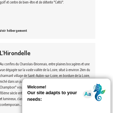
golf et centre de bien-être et de détente "Celtô".
Voir hébergement
L’Hirondelle
Au confins du Charolais-Brionnais, entre plaines bocagères et une
vue dégagée sur la vaste vallée de la Loire, situé à environ 2km du
charmant village de Saint-Aubin-sur-Loire, en bordure de la Loire,
niché dans un paisible hameau résidentiel, "les Gîtes du
Champbon" vous accueillent dans un ancien corps de ferme du
18ème siècle entièrement restauré. Spacieux gîtes de bon confort
et lumineux, classés 3 étoiles. Doté d'un cachet campagnard
contemporain…