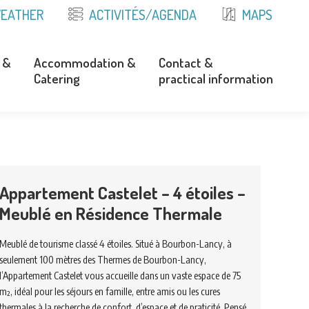
EATHER
ACTIVITÉS/AGENDA
MAPS
 &
Accommodation &
Contact &
Catering
practical information
 &
Accommodation &
Contact &
Catering
practical information
Appartement Castelet – 4 étoiles –
Meublé en Résidence Thermale
Meublé de tourisme classé 4 étoiles. Situé à Bourbon-Lancy, à
seulement 100 mètres des Thermes de Bourbon-Lancy,
l’Appartement Castelet vous accueille dans un vaste espace de 75
m², idéal pour les séjours en famille, entre amis ou les cures
thermales à la recherche de confort, d’espace et de praticité. Pensé