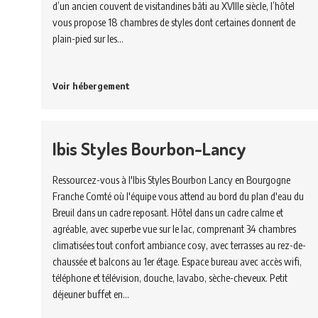
d’un ancien couvent de visitandines bâti au XVIIIe siècle, l’hôtel
vous propose 18 chambres de styles dont certaines donnent de
plain-pied sur les…
Voir hébergement
Ibis Styles Bourbon-Lancy
Ressourcez-vous à l'Ibis Styles Bourbon Lancy en Bourgogne
Franche Comté où l'équipe vous attend au bord du plan d'eau du
Breuil dans un cadre reposant. Hôtel dans un cadre calme et
agréable, avec superbe vue sur le lac, comprenant 34 chambres
climatisées tout confort ambiance cosy, avec terrasses au rez-de-
chaussée et balcons au 1er étage. Espace bureau avec accès wifi,
téléphone et télévision, douche, lavabo, sèche-cheveux. Petit
déjeuner buffet en…