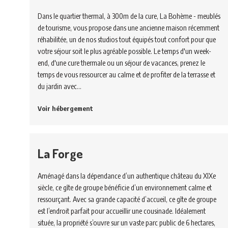
Dans le quartier thermal, à 300m de la cure, La Bohème - meublés
de tourisme, vous propose dans une ancienne maison récemment
réhabilitée, un de nos studios tout équipés tout confort pour que
votre séjour soit le plus agréable possible. Le temps d'un week-
end, d'une cure thermale ou un séjour de vacances, prenez le
temps de vous ressourcer au calme et de profiter de la terrasse et
du jardin avec…
Voir hébergement
La Forge
Aménagé dans la dépendance d’un authentique château du XIXe
siècle, ce gîte de groupe bénéficie d’un environnement calme et
ressourçant. Avec sa grande capacité d’accueil, ce gîte de groupe
est l’endroit parfait pour accueillir une cousinade. Idéalement
située, la propriété s’ouvre sur un vaste parc public de 6 hectares,