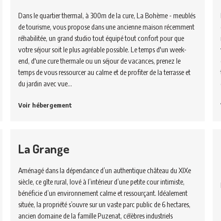
Dans le quartier thermal, à 300m de la cure, La Bohème - meublés
de tourisme, vous propose dans une ancienne maison récemment
réhabilitée, un grand studio tout équipé tout confort pour que
votre séjour soit le plus agréable possible. Le temps d'un week-
end, d'une cure thermale ou un séjour de vacances, prenez le
temps de vous ressourcer au calme et de profiter de la terrasse et
du jardin avec vue…
Voir hébergement
La Grange
Aménagé dans la dépendance d’un authentique château du XIXe
siècle, ce gîte rural, lové à l’intérieur d’une petite cour intimiste,
bénéficie d’un environnement calme et ressourçant. Idéalement
située, la propriété s’ouvre sur un vaste parc public de 6 hectares,
ancien domaine de la famille Puzenat, célèbres industriels