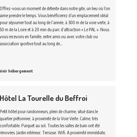
Offrez-vous un moment de détente dans notre gite, un lieu où l’on
aime prendre le temps. Vous bénéficierez d’un emplacement idéal
pour séjourner tout au long de l’année, à 300 m de la voie verte, à
50 m de la Loire et à 20 min du parc d’attraction « Le PAL ». Nous
vous recevons en famille, entre amis ou avec votre club ou
association sportive tout au long de…
Voir hébergement
Hôtel La Tourelle du Beffroi
Petit hôtel pour randonneurs, plein de charme, situé dans le
quartier piétonnier, à proximité de la Voie Verte. Calme, très
confortable. Parquet au sol. Toutes les salles de bain ont été
rénovées. Jardin intérieur. Terrasse. Wifi. A proximité immédiate,