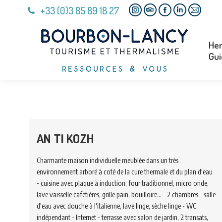
+33 (0)3 85 89 18 27
Her
Instagram
TripAdvisor
Facebook
Linkedin
Mail
Gui
page
page
page
page
page
opens
opens
opens
opens
opens
Her
in
in
in
in
in
Gui
new
new
new
new
new
window
window
window
window
window
AN TI KOZH
Charmante maison individuelle meublée dans un très
environnement arboré à coté de la cure thermale et du plan d'eau
- cuisine avec plaque à induction, four traditionnel, micro onde,
lave vaisselle cafetières, grille pain, bouilloire... - 2 chambres - salle
d'eau avec douche à l'italienne, lave linge, sèche linge - WC
indépendant - Internet - terrasse avec salon de jardin, 2 transats,