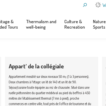
SEARCH:
W
itage &
Thermalism and
Culture &
Nature
ded Tours
well-being
Recreation
Sports
itage &
Thermalism and
Culture &
Nature
ded Tours
well-being
Recreation
Sports
Appart’ de la collégiale
Appartement meublé sur deux niveaux 50 m² (1 à 3 personnes).
Deux chambres à l'étage: un lit de 140 et un lit de 90.
Séjour/cuisine toute équipée au rez de chaussée. Situé dans une
ruelle piétonnière du quartier médiéval au pied du beffroi à 450
mètres de l’établissement thermal (7 mn à pied), proche
commerces en centre ville, tout près de l’office de tourisme et du