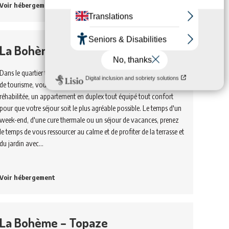
Voir hébergement
La Bohème – Cornaline
Dans le quartier thermal, à 300m de la cure, La Bohème - meublés
de tourisme, vous propose dans une ancienne maison récemment
réhabilitée, un appartement en duplex tout équipé tout confort
pour que votre séjour soit le plus agréable possible. Le temps d'un
week-end, d'une cure thermale ou un séjour de vacances, prenez
le temps de vous ressourcer au calme et de profiter de la terrasse et
du jardin avec…
Voir hébergement
La Bohème – Topaze