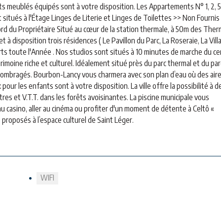
s meublés équipés sont à votre disposition. Les Appartements N° 1, 2, 5
situés à l'Étage Linges de Literie et Linges de Toilettes >> Non Fournis
d du Propriétaire Situé au cœur de la station thermale, à 50m des The
 à disposition trois résidences ( Le Pavillon du Parc, La Roseraie, La Vill
ts toute l'Année . Nos studios sont situés à 10 minutes de marche du ce
rimoine riche et culturel. Idéalement situé près du parc thermal et du par
 ombragés. Bourbon-Lancy vous charmera avec son plan d’eau où des air
ur les enfants sont à votre disposition. La ville offre la possibilité à d
s et V.T.T. dans les forêts avoisinantes. La piscine municipale vous
au casino, aller au cinéma ou profiter d'un moment de détente à Celtô «
 proposés à l’espace culturel de Saint Léger.
WIFI