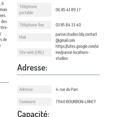
, 6
Téléphone
 mais
06 85 43 89 27
portable
rmes
a des
Téléphone fixe
03 85 84 23 40
ntre-
c
parovi.studios.bly.contact
Mail
es de
@gmail.com
e
https://sites.google.com/vi
Site web (URL)
ew/parovi-locations-
studios
Adresse:
Adresse
4, rue du Parc
Commune
71140 BOURBON-LANCY
Capacité: