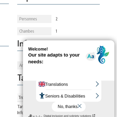
Personnes
2
Chambes
1
Informations:
Animaux
1
Tarifs:
Trois semaines (meublé)
Tarif :
756
€
Infos : Tarif Forfaitaire Curiste 21 Jours- 2