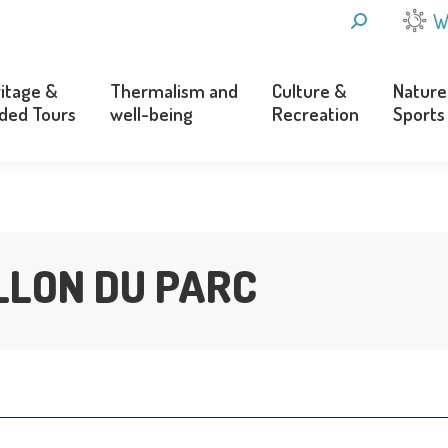
SEARCH:
W
itage &
Thermalism and
Culture &
Nature
ded Tours
well-being
Recreation
Sports
itage &
Thermalism and
Culture &
Nature
ded Tours
well-being
Recreation
Sports
LLON DU PARC