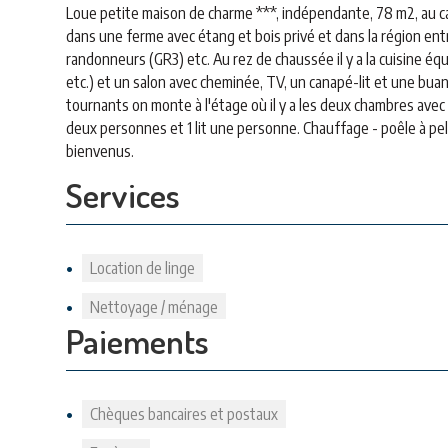
Loue petite maison de charme ***, indépendante, 78 m2, au c
dans une ferme avec étang et bois privé et dans la région entre
randonneurs (GR3) etc. Au rez de chaussée il y a la cuisine éq
etc.) et un salon avec cheminée, TV, un canapé-lit et une bua
tournants on monte à l'étage où il y a les deux chambres avec 
deux personnes et 1 lit une personne. Chauffage - poêle à pell
bienvenus.
Services
Location de linge
Nettoyage / ménage
Paiements
Chèques bancaires et postaux