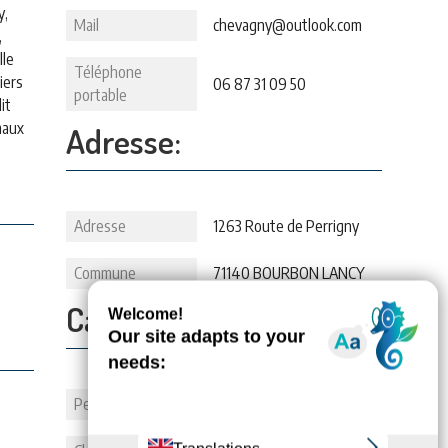
y,
Mail
chevagny@outlook.com
,
lle
Téléphone
iers
06 87 31 09 50
portable
it
maux
Adresse:
Adresse
1263 Route de Perrigny
Commune
71140 BOURBON LANCY
Capacité:
Personnes
5