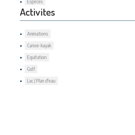
Espèces
Activites
Animations
Canoë-kayak
Equitation
Golf
Lac / Plan d'eau