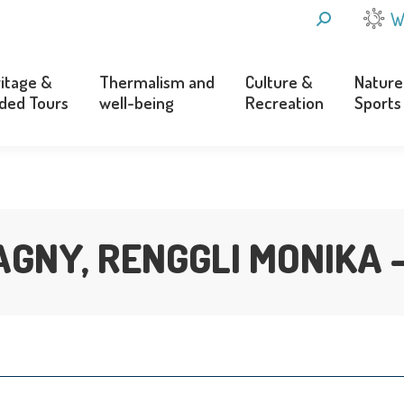
SEARCH:
W
itage &
Thermalism and
Culture &
Nature
ded Tours
well-being
Recreation
Sports
itage &
Thermalism and
Culture &
Nature
ded Tours
well-being
Recreation
Sports
AGNY, RENGGLI MONIKA 