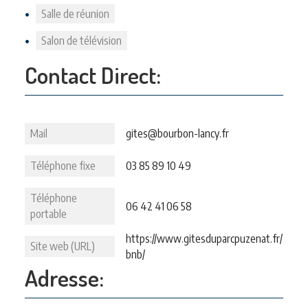
Salle de réunion
Salon de télévision
Contact Direct:
Mail
gites@bourbon-lancy.fr
Téléphone fixe
03 85 89 10 49
Téléphone
06 42 41 06 58
portable
https://www.gitesduparcpuzenat.fr/
Site web (URL)
bnb/
Adresse: