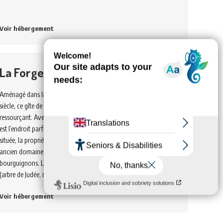
Voir hébergement
La Forge
Aménagé dans la dépendance d’un authentique château du XIXe
siècle, ce gîte de groupe bénéficie d’un environnement calme et
ressourçant. Avec sa grande capacité d’accueil, ce gîte de groupe
est l’endroit parfait pour accueillir une cousinade. Idéalement
située, la propriété s’ouvre sur un vaste parc public de 6 hectares,
ancien domaine de la famille Puzenat, célèbres industriels
bourguignons. Le parc abrite de majestueux arbres centenaires
(arbre de Judée, magnolia, séquoia…
Voir hébergement