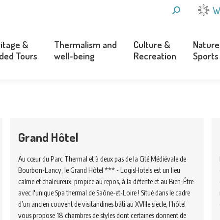
SEARCH:
W
itage &
Thermalism and
Culture &
Nature
ded Tours
well-being
Recreation
Sports
itage &
Thermalism and
Culture &
Nature
ded Tours
well-being
Recreation
Sports
Grand Hôtel
Au cœur du Parc Thermal et à deux pas de la Cité Médiévale de
Bourbon-Lancy, le Grand Hôtel *** - LogisHotels est un lieu
calme et chaleureux, propice au repos, à la détente et au Bien-Être
avec l'unique Spa thermal de Saône-et-Loire ! Situé dans le cadre
d’un ancien couvent de visitandines bâti au XVIIIe siècle, l’hôtel
vous propose 18 chambres de styles dont certaines donnent de