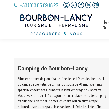
+33 (0)3 85 89 18 27
Her
Instagram
TripAdvisor
Facebook
Linkedin
Mail
Gui
page
page
page
page
page
opens
opens
opens
opens
opens
Her
in
in
in
in
in
Gui
new
new
new
new
new
window
window
window
window
window
Camping de Bourbon-Lancy
Situé en bordure de plan d’eau et à seulement 2 km des thermes et
du centre de bien-être, ce camping dispose de 70 emplacements
spacieux et délimités sur un terrain semi-ombragé de 2 hectares.
Vous avez la possibilité de séjourner en emplacements de camping
traditionnels, en mobil-homes, en chalets ou en huttes étape
nature dans un cadre paisible et verdoyant. Détente et bien-être