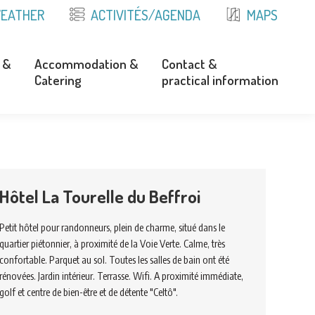
EATHER
ACTIVITÉS/AGENDA
MAPS
 &
Accommodation &
Contact &
Catering
practical information
 &
Accommodation &
Contact &
Catering
practical information
Hôtel La Tourelle du Beffroi
Petit hôtel pour randonneurs, plein de charme, situé dans le
quartier piétonnier, à proximité de la Voie Verte. Calme, très
confortable. Parquet au sol. Toutes les salles de bain ont été
rénovées. Jardin intérieur. Terrasse. Wifi. A proximité immédiate,
golf et centre de bien-être et de détente "Celtô".