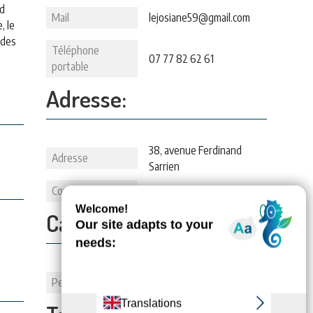
ed
Mail
lejosiane59@gmail.com
, le
 des
Téléphone
07 77 82 62 61
portable
Adresse:
38, avenue Ferdinand
Adresse
Sarrien
Commune
71140 BOURBON-LANCY
Capacité:
Personnes
2