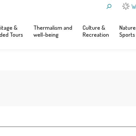
SEARCH:
W
itage &
Thermalism and
Culture &
Nature
ded Tours
well-being
Recreation
Sports
itage &
Thermalism and
Culture &
Nature
ded Tours
well-being
Recreation
Sports