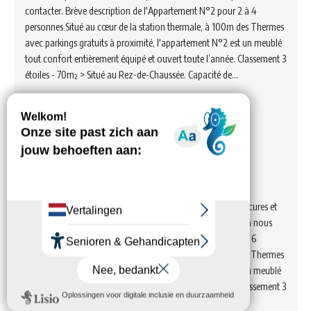
contacter. Brève description de l'Appartement N°2 pour 2 à 4
personnes Situé au cœur de la station thermale, à 100m des Thermes
avec parkings gratuits à proximité, l'appartement N°2 est un meublé
tout confort entièrement équipé et ouvert toute l’année. Classement 3
étoiles - 70m² > Situé au Rez-de-Chaussée. Capacité de…
Voir hébergement
Les Meublés de la Résidence du
Ruisseau – Appartement n°3
PROFESSIONNELS, STAGIAIRES. En dehors des périodes de cures et
vacances, profitez de nos tarifs préférentiels, n'hésitez pas à nous
contacter. Brève description de l'Appartement N°3 pour 4 à 6
personnes Situé au cœur de la station thermale, à 100m des Thermes
avec parkings gratuits à proximité, l'appartement N°3 est un meublé
tout confort entièrement équipé et ouvert toute l’année. Classement 3
étoiles - 100m² > Situé au RDC avec 1…