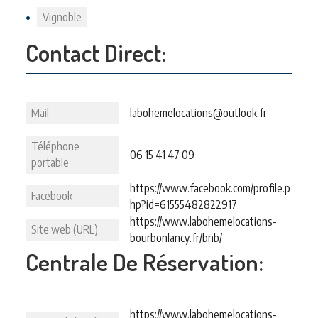
Vignoble
Contact Direct:
Mail
labohemelocations@outlook.fr
Téléphone
06 15 41 47 09
portable
https://www.facebook.com/profile.p
Facebook
hp?id=61555482822917
https://www.labohemelocations-
Site web (URL)
bourbonlancy.fr/bnb/
Centrale De Réservation:
https://www.labohemelocations-