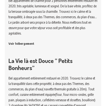
Bel appartement de charme pour 2 personnes entièrement restauré en
2020, très agréable, lumineux et soigné. De la baie vitrée, profitez de
la terrasse ombragée sous la charmille. Trouvez ici le calme et la
tranquillité, à deux pas des Thermes, des commerces, du plan d'eau...
Le jardin arboré sera propice à la détente. Nous mettrons tout en
œuvre pour que votre séjour vous soit profitable et des plus
agréables.
Voir hébergement
La Vie là est Douce ” Petits
Bonheurs”
Bel appartement entièrement restauré en 2020. Trouvez le calme et
la tranquillité dans cette propriété, à deux pas des Thermes, des
commerces, du plan d'eau( navette thermale gratuite à 20m). Tout
confort, cuisine entièrement équipée(four, four micro-ondes, grille
pain, plaques à induction, cafetières verseuse et dosettes, bouilloire)
2 chambres lits 140X190 et un canapé convertible d'appoint