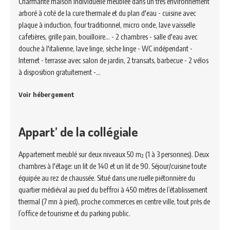
Charmante maison individuelle meublée dans un très environnement
arboré à coté de la cure thermale et du plan d'eau - cuisine avec
plaque à induction, four traditionnel, micro onde, lave vaisselle
cafetières, grille pain, bouilloire... - 2 chambres - salle d'eau avec
douche à l'italienne, lave linge, sèche linge - WC indépendant -
Internet - terrasse avec salon de jardin, 2 transats, barbecue - 2 vélos
à disposition gratuitement -…
Voir hébergement
Appart’ de la collégiale
Appartement meublé sur deux niveaux 50 m² (1 à 3 personnes). Deux
chambres à l'étage: un lit de 140 et un lit de 90. Séjour/cuisine toute
équipée au rez de chaussée. Situé dans une ruelle piétonnière du
quartier médiéval au pied du beffroi à 450 mètres de l’établissement
thermal (7 mn à pied), proche commerces en centre ville, tout près de
l’office de tourisme et du parking public.