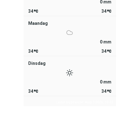
0 mm
34
34
Maandag
0 mm
34
34
Dinsdag
0 mm
34
34
Laatst bijgewerkt: Aug-7-2026, 10:43