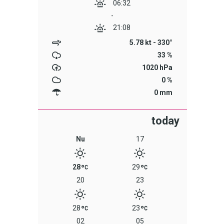
06:32
-
21:08
5.78 kt - 330°
33 %
1020 hPa
0 %
0 mm
Nu
17
28
29
20
23
28
23
02
05