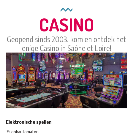
CASINO
Geopend sinds 2003, kom en ontdek het
enige Casino in Saône et Loire!
Elektronische spellen
75 gokautomaten