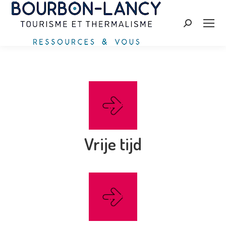
Zoeken:
Vrije tijd