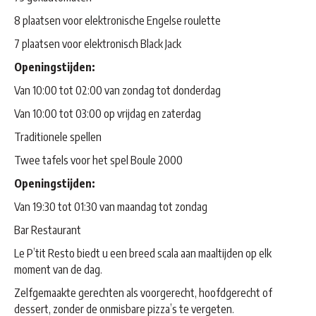
8 plaatsen voor elektronische Engelse roulette
7 plaatsen voor elektronisch Black Jack
Openingstijden:
Van 10:00 tot 02:00 van zondag tot donderdag
Van 10:00 tot 03:00 op vrijdag en zaterdag
Traditionele spellen
Twee tafels voor het spel Boule 2000
Openingstijden:
Van 19:30 tot 01:30 van maandag tot zondag
Bar Restaurant
Le P’tit Resto biedt u een breed scala aan maaltijden op elk
moment van de dag.
Zelfgemaakte gerechten als voorgerecht, hoofdgerecht of
dessert, zonder de onmisbare pizza’s te vergeten.