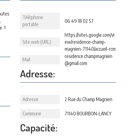
nutes
Téléphone
,
06 49 18 02 57
portable
. 1
https://sites.google.com/vi
Site web (URL)
ew/residence-champ-
magnien-71140/accueil-rcm
residence.champmagnien
Mail
@gmail.com
Adresse:
Adresse
2 Rue du Champ Magnien
Commune
71140 BOURBON-LANCY
Capacité: