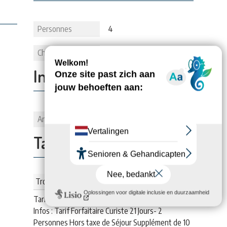
Personnes
4
Chambes
2
Informations:
Animaux
1
Tarifs:
Trois semaines (meublé)
Tarif :
840
€
Infos : Tarif Forfaitaire Curiste 21 Jours- 2
Personnes Hors taxe de Séjour Supplément de 10