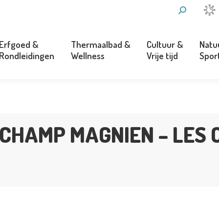
ZOEKEN:
Erfgoed &
Thermaalbad &
Cultuur &
Natu
Rondleidingen
Wellness
Vrije tijd
Spor
Erfgoed &
Thermaalbad &
Cultuur &
Natu
Rondleidingen
Wellness
Vrije tijd
Spor
CHAMP MAGNIEN – LES 