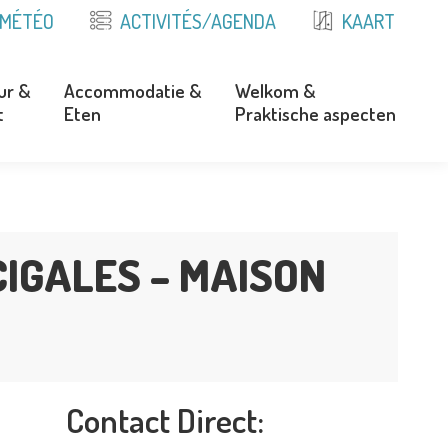
MÉTÉO
ACTIVITÉS/AGENDA
KAART
ur &
Accommodatie &
Welkom &
t
Eten
Praktische aspecten
ur &
Accommodatie &
Welkom &
t
Eten
Praktische aspecten
CIGALES – MAISON
Contact Direct: