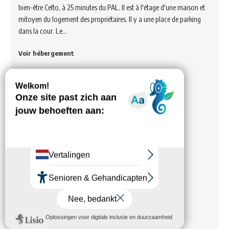
bien-être Celto, à 25 minutes du PAL. Il est à l'étage d'une maison et
mitoyen du logement des propriétaires. Il y a une place de parking
dans la cour. Le…
Voir hébergement
Meublé “M. et Mme POTONNIER
Pascal et Véronique”
Meublé de tourisme près du centre-ville et des Thermes.
Voir hébergement
Meublé M. Maupas Jean-Louis 1
Gite meublé tout confort 2/4 personnes classement 3***