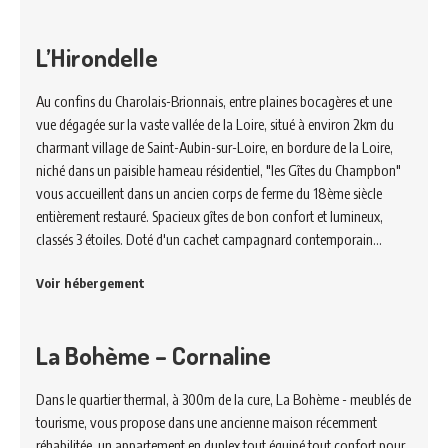
L’Hirondelle
Au confins du Charolais-Brionnais, entre plaines bocagères et une
vue dégagée sur la vaste vallée de la Loire, situé à environ 2km du
charmant village de Saint-Aubin-sur-Loire, en bordure de la Loire,
niché dans un paisible hameau résidentiel, "les Gîtes du Champbon"
vous accueillent dans un ancien corps de ferme du 18ème siècle
entièrement restauré. Spacieux gîtes de bon confort et lumineux,
classés 3 étoiles. Doté d'un cachet campagnard contemporain…
Voir hébergement
La Bohème – Cornaline
Dans le quartier thermal, à 300m de la cure, La Bohème - meublés de
tourisme, vous propose dans une ancienne maison récemment
réhabilitée, un appartement en duplex tout équipé tout confort pour