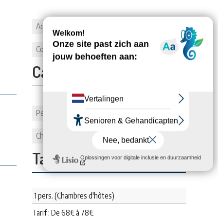
3 Rue de l'Horloge Maison
Adresse
Sévigné
Commune
71140 BOURBON-LANCY
Capacité:
Personnes
2
Chambes
1
Tarifs:
1 pers. (Chambres d'hôtes)
Tarif : De
68
€
à
78
€