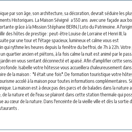
ique par son âge, son architecture, sa décoration, devrait séduire les plu
ments Historiques. La Maison Sévigné a 550 ans avec une façade aux bo
ortante grâce à la Mission Stéphane BERN / Loto du Patrimoine. A l'origi
ir des hôtes de prestige : peut-être Louise de Lorraine et Henri III, la
uite par une tour et l'étage spacieux, lumineux et calme vous est
 qui rythme les heures depuis la fenêtre du beffroi, de 7h à 22h. Votre 
n quartier ancien et piétons, à la fois calme la nuit est animé par le pas
et jardin en vous sentant déconnecté et apaisé. Afin d'amplifier cette sen
 profonde. Isabelle votre hôtesse vous accueillera chaleureusement dans
ire de la maison : "il était une fois". De formation touristique votre hôt
e Tourisme accolé à la maison pour toutes informations complémentaires. S
unique. La maison est à deux pas des parcs et de balades dans la nature 
, de la nature et de l'eau se plairont dans cette station thermale qui po
u cœur de la nature. Dans l'enceinte de la vieille ville et dès la sortie 
staurants .