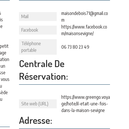
s
maisondebois71@gmail.co
Mail
is
m
ne
https://www.facebook.co
Facebook
m/maisonsevigne/
Téléphone
petit
06 73 80 23 49
portable
sage
sation
Centrale De
 un
esse
Réservation:
i vous
au
ssède
https://www.greengo.voya
du
Site web (URL)
ge/hote/il-etait-une-fois-
dans-la-maison-sevigne
Adresse: