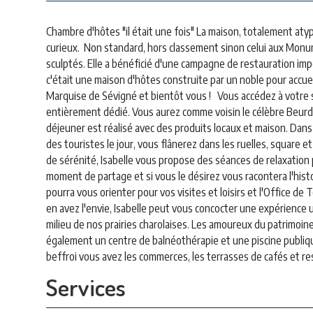
Chambre d'hôtes "il était une fois" La maison, totalement atyp
curieux. Non standard, hors classement sinon celui aux Monu
sculptés. Elle a bénéficié d'une campagne de restauration imp
c'était une maison d'hôtes construite par un noble pour accueill
Marquise de Sévigné et bientôt vous ! Vous accédez à votre s
entièrement dédié. Vous aurez comme voisin le célèbre Beurdin
déjeuner est réalisé avec des produits locaux et maison. Dans u
des touristes le jour, vous flânerez dans les ruelles, square 
de sérénité, Isabelle vous propose des séances de relaxation
moment de partage et si vous le désirez vous racontera l'histo
pourra vous orienter pour vos visites et loisirs et l'Office d
en avez l'envie, Isabelle peut vous concocter une expérience 
milieu de nos prairies charolaises. Les amoureux du patrimoine
également un centre de balnéothérapie et une piscine publique a
beffroi vous avez les commerces, les terrasses de cafés et re
Services