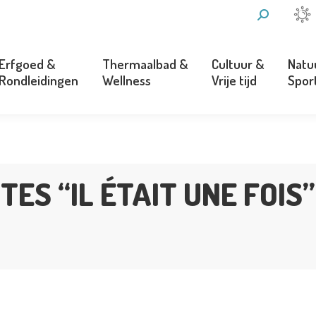
ZOEKEN:
Erfgoed &
Thermaalbad &
Cultuur &
Natu
Rondleidingen
Wellness
Vrije tijd
Spor
Erfgoed &
Thermaalbad &
Cultuur &
Natu
Rondleidingen
Wellness
Vrije tijd
Spor
ES “IL ÉTAIT UNE FOIS