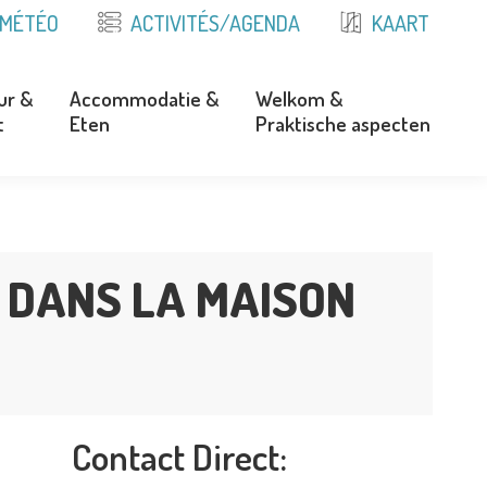
MÉTÉO
ACTIVITÉS/AGENDA
KAART
ur &
Accommodatie &
Welkom &
t
Eten
Praktische aspecten
ur &
Accommodatie &
Welkom &
t
Eten
Praktische aspecten
” DANS LA MAISON
Contact Direct: