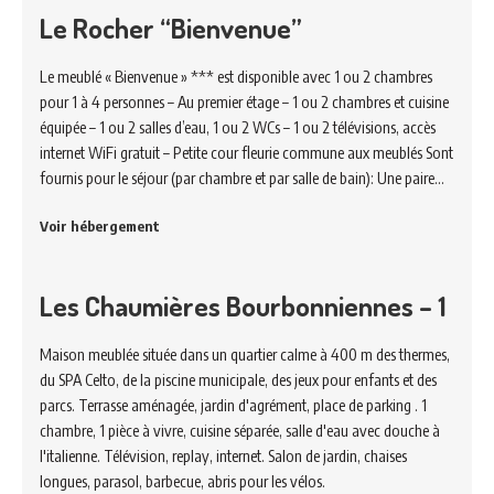
Le Rocher “Bienvenue”
Le meublé « Bienvenue » *** est disponible avec 1 ou 2 chambres
pour 1 à 4 personnes – Au premier étage – 1 ou 2 chambres et cuisine
équipée – 1 ou 2 salles d’eau, 1 ou 2 WCs – 1 ou 2 télévisions, accès
internet WiFi gratuit – Petite cour fleurie commune aux meublés Sont
fournis pour le séjour (par chambre et par salle de bain): Une paire…
Voir hébergement
Les Chaumières Bourbonniennes – 1
Maison meublée située dans un quartier calme à 400 m des thermes,
du SPA Celto, de la piscine municipale, des jeux pour enfants et des
parcs. Terrasse aménagée, jardin d'agrément, place de parking . 1
chambre, 1 pièce à vivre, cuisine séparée, salle d'eau avec douche à
l'italienne. Télévision, replay, internet. Salon de jardin, chaises
longues, parasol, barbecue, abris pour les vélos.