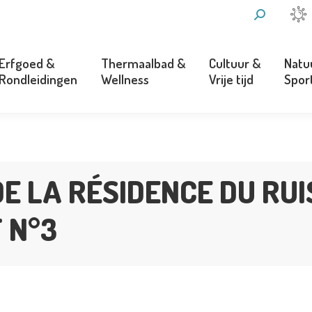
ZOEKEN:
Erfgoed &
Thermaalbad &
Cultuur &
Natu
Rondleidingen
Wellness
Vrije tijd
Spor
Erfgoed &
Thermaalbad &
Cultuur &
Natu
Rondleidingen
Wellness
Vrije tijd
Spor
E LA RÉSIDENCE DU RUI
 N°3