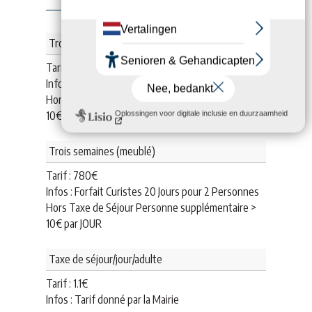
Trois semaines (meublé)
Tarif :
840
€
Infos : Forfait Curistes 21 Jours pour 2 Personnes
Hors Taxe de Séjour Personne supplémentaire >
10€ par JOUR
Trois semaines (meublé)
Tarif :
780
€
Infos : Forfait Curistes 20 Jours pour 2 Personnes
Hors Taxe de Séjour Personne supplémentaire >
10€ par JOUR
Taxe de séjour/jour/adulte
Tarif :
1.1
€
Infos : Tarif donné par la Mairie