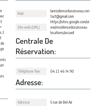
us
laresidenceduruisseau.con
Mail
vec
tact@gmail.com
 3
https://sites.google.com/vi
 >
Site web (URL)
ew/residenceduruisseau-
es 2
locations/accueil
t
Centrale De
 de
Réservation:
age
ents
 un
Téléphone fixe
04 22 46 14 90
urs
Adresse:
Adresse
5 rue de Bel Air