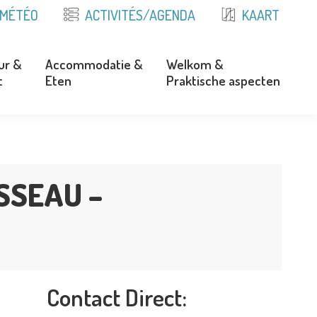
MÉTÉO
ACTIVITÉS/AGENDA
KAART
ur &
Accommodatie &
Welkom &
t
Eten
Praktische aspecten
ur &
Accommodatie &
Welkom &
t
Eten
Praktische aspecten
SSEAU –
Contact Direct: