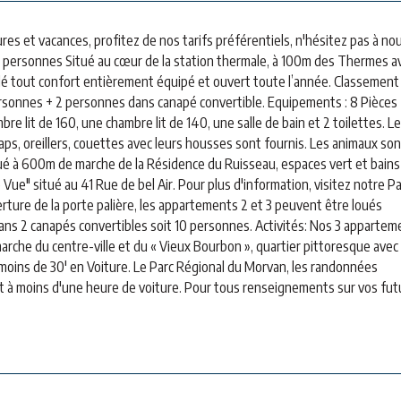
 et vacances, profitez de nos tarifs préférentiels, n'hésitez pas à no
6 personnes Situé au cœur de la station thermale, à 100m des Thermes a
lé tout confort entièrement équipé et ouvert toute l’année. Classement
ersonnes + 2 personnes dans canapé convertible. Equipements : 8 Pièces
bre lit de 160, une chambre lit de 140, une salle de bain et 2 toilettes. L
aps, oreillers, couettes avec leurs housses sont fournis. Les animaux son
itué à 600m de marche de la Résidence du Ruisseau, espaces vert et bains
e Vue" situé au 41 Rue de bel Air. Pour plus d'information, visitez notre P
verture de la porte palière, les appartements 2 et 3 peuvent être loués
ns 2 canapés convertibles soit 10 personnes. Activités: Nos 3 appartem
rche du centre-ville et du « Vieux Bourbon », quartier pittoresque avec
à moins de 30' en Voiture. Le Parc Régional du Morvan, les randonnées
t à moins d'une heure de voiture. Pour tous renseignements sur vos fut