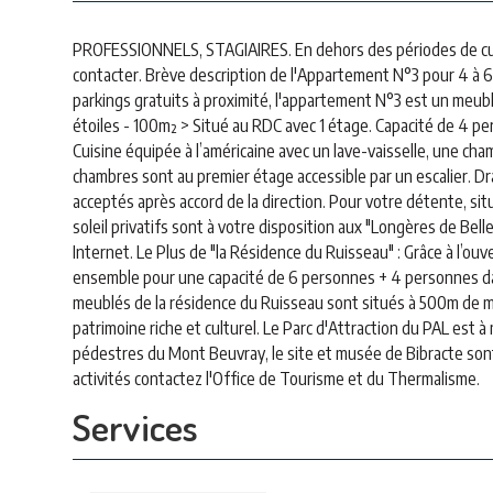
PROFESSIONNELS, STAGIAIRES. En dehors des périodes de cures
contacter. Brève description de l'Appartement N°3 pour 4 à 
parkings gratuits à proximité, l'appartement N°3 est un meub
étoiles - 100m² > Situé au RDC avec 1 étage. Capacité de 4 p
Cuisine équipée à l’américaine avec un lave-vaisselle, une cham
chambres sont au premier étage accessible par un escalier. Dr
acceptés après accord de la direction. Pour votre détente, s
soleil privatifs sont à votre disposition aux "Longères de Bell
Internet. Le Plus de "la Résidence du Ruisseau" : Grâce à l’ou
ensemble pour une capacité de 6 personnes + 4 personnes da
meublés de la résidence du Ruisseau sont situés à 500m de ma
patrimoine riche et culturel. Le Parc d'Attraction du PAL est 
pédestres du Mont Beuvray, le site et musée de Bibracte son
activités contactez l'Office de Tourisme et du Thermalisme.
Services