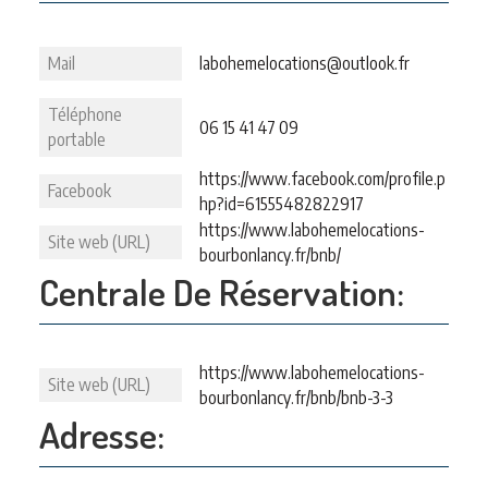
Mail
labohemelocations@outlook.fr
Téléphone
06 15 41 47 09
portable
https://www.facebook.com/profile.p
Facebook
hp?id=61555482822917
https://www.labohemelocations-
Site web (URL)
bourbonlancy.fr/bnb/
Centrale De Réservation:
https://www.labohemelocations-
Site web (URL)
bourbonlancy.fr/bnb/bnb-3-3
Adresse: