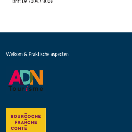
Tarif : De
700
€
à
800
€
Welkom & Praktische aspecten