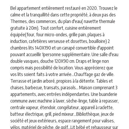
Bel appartement entièrement restauré en 2020. Trouvez le
calme et la tranquillité dans cette propriété, à deux pas des
Thermes, des commerces, du plan d'eau( navette thermale
gratuite à 20m). Tout confort, cuisine entièrement
équipée(four, four micro-ondes, grille pain, plaques à
induction, cafetières verseuse et dosettes, bouilloire) 2
chambres lits 140X190 et un canapé convertible d'appoint
pouvant accueillir 1personne supplémentaire. Une salle d'eau
double vasques, douche 120X90 cm. Draps et linge non
compris mais possibilité de location. Vous apprécierez que
vos lits soient faits à votre arrivée...Chauffage gaz de ville.
Terrasse et jardin arboré, propices à la détente. Tables et
chaises, barbecue, transats, parasols... Maison comprenant 3
appartements, avec entrées indépendantes. Une buanderie
commune avec machine à laver, sèche-linge, table à repasser,
centrale vapeur, étendoir, congélateur, appareil à raclette,
batteur électrique, grill, pied mixeur...Bibliothèque, jeux de
société et jeux extérieurs, espace rangement pour valises,
vélos, matériel de pêche, de golf...Lit bébé et rehausseur sur