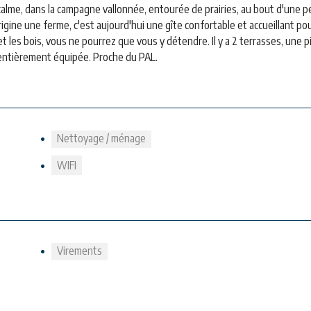
calme, dans la campagne vallonnée, entourée de prairies, au bout d'une p
rigine une ferme, c'est aujourd'hui une gîte confortable et accueillant po
 les bois, vous ne pourrez que vous y détendre. Il y a 2 terrasses, une p
e entièrement équipée. Proche du PAL.
Nettoyage / ménage
WIFI
Virements