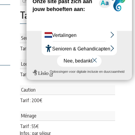
Chambes
2
Tarifs:
Semaine Basse Saison
Tarif :
665
€
Location 2 nuits
Tarif : De
190
€
à
210
€
Caution
Tarif :
200
€
Ménage
Tarif :
55
€
Infos : par séjour