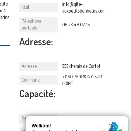
etite
info@gite-
Mail
ur 4
auxpetitsbonheurs.com
iscine
Téléphone
06 23 48 02 16
portable
Adresse:
Adresse
555 chemin de Cortot
71160 PERRIGNY-SUR-
Commune
LOIRE
Capacité:
Personnes
4