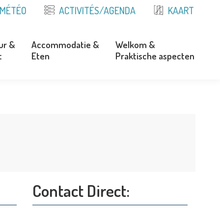
MÉTÉO
ACTIVITÉS/AGENDA
KAART
ur &
Accommodatie &
Welkom &
t
Eten
Praktische aspecten
ur &
Accommodatie &
Welkom &
t
Eten
Praktische aspecten
Contact Direct: