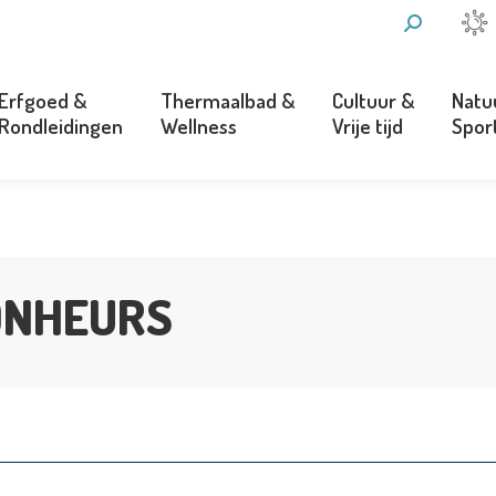
ZOEKEN:
Erfgoed &
Thermaalbad &
Cultuur &
Natu
Rondleidingen
Wellness
Vrije tijd
Spor
Erfgoed &
Thermaalbad &
Cultuur &
Natu
Rondleidingen
Wellness
Vrije tijd
Spor
ONHEURS