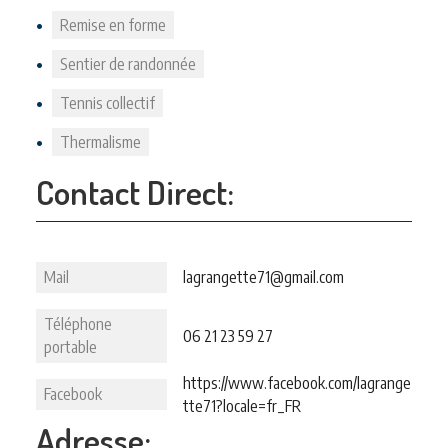
Remise en forme
Sentier de randonnée
Tennis collectif
Thermalisme
Contact Direct:
Mail
lagrangette71@gmail.com
Téléphone
06 21 23 59 27
portable
https://www.facebook.com/lagrange
Facebook
tte71?locale=fr_FR
Adresse: