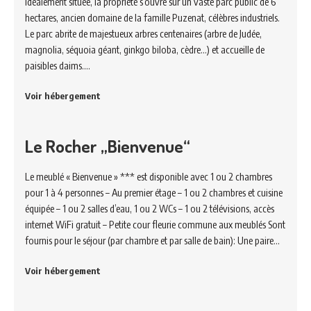
Idéalement située, la propriété s’ouvre sur un vaste parc public de 6
hectares, ancien domaine de la famille Puzenat, célèbres industriels.
Le parc abrite de majestueux arbres centenaires (arbre de Judée,
magnolia, séquoia géant, ginkgo biloba, cèdre…) et accueille de
paisibles daims.…
Voir hébergement
Le Rocher „Bienvenue“
Le meublé « Bienvenue » *** est disponible avec 1 ou 2 chambres
pour 1 à 4 personnes – Au premier étage – 1 ou 2 chambres et cuisine
équipée – 1 ou 2 salles d’eau, 1 ou 2 WCs – 1 ou 2 télévisions, accès
internet WiFi gratuit – Petite cour fleurie commune aux meublés Sont
fournis pour le séjour (par chambre et par salle de bain): Une paire…
Voir hébergement