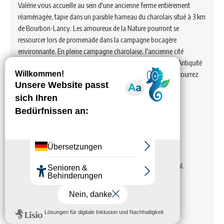
Valérie vous accueille au sein d'une ancienne ferme entièrement
réaménagée, tapie dans un paisible hameau du charolais situé à 3 km
de Bourbon-Lancy. Les amoureux de la Nature pourront se
ressourcer lors de promenade dans la campagne bocagère
environnante. En pleine campagne charolaise, l'ancienne cité
médiévale de Bourbon-Lancy est une ville réputée depuis l'Antiquité
pour les bienfaits de ses différentes sources chaudes. Vous pourrez
également déambuler dans le vieux quartier…
Voir hébergement
Les Logis Bourbonniens N°1
Meublés de tourisme 2 étoiles près de l'établissement thermal.
Voir hébergement
Les Logis Bourbonniens N°12