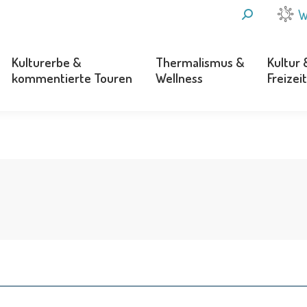
SEARCH:
W
Kulturerbe &
Thermalismus &
Kultur 
kommentierte Touren
Wellness
Freizeit
Kulturerbe &
Thermalismus &
Kultur 
kommentierte Touren
Wellness
Freizeit