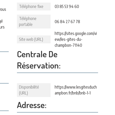
Téléphone fixe
03 85 53 94 60
vous
Téléphone
gé
06 84 27 67 78
portable
urs
https://sites.google.com/vi
Site web (URL)
ew/les-gites-du-
champbon-71140
Centrale De
Réservation:
Disponibilité
https://www.lesgitesduch
(URL)
ampbon.fr/bnb/bnb-1-1
Adresse: