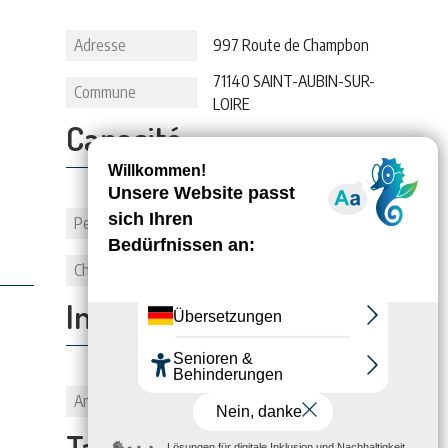
Adresse
997 Route de Champbon
71140 SAINT-AUBIN-SUR-
Commune
LOIRE
Capacité:
Personnes
3
Chambes
1
Informations:
Animaux
1
Tarifs: