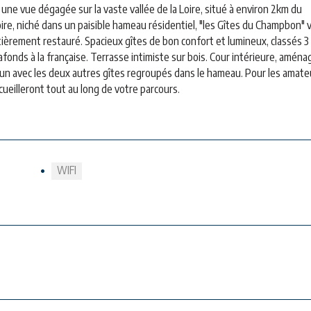
une vue dégagée sur la vaste vallée de la Loire, situé à environ 2km du
oire, niché dans un paisible hameau résidentiel, "les Gîtes du Champbon" 
tièrement restauré. Spacieux gîtes de bon confort et lumineux, classés 3
onds à la française. Terrasse intimiste sur bois. Cour intérieure, aména
mun avec les deux autres gîtes regroupés dans le hameau. Pour les amate
cueilleront tout au long de votre parcours.
WIFI