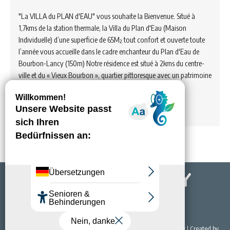
"La VILLA du PLAN d'EAU" vous souhaite la Bienvenue. Situé à
1,7kms de la station thermale, la Villa du Plan d'Eau (Maison
Individuelle) d’une superficie de 65M² tout confort et ouverte toute
l’année vous accueille dans le cadre enchanteur du Plan d'Eau de
Bourbon-Lancy (150m) Notre résidence est situé à 2kms du centre-
ville et du « Vieux Bourbon », quartier pittoresque avec un patrimoine
riche et culturel. Une grande surface…
Voir hébergement
© 2022 Office de Tourisme & du Thermalisme de Bourbon-Lancy | Created by