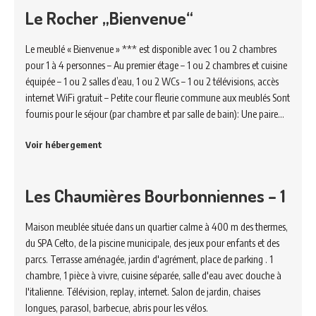
Le Rocher „Bienvenue“
Le meublé « Bienvenue » *** est disponible avec 1 ou 2 chambres
pour 1 à 4 personnes – Au premier étage – 1 ou 2 chambres et cuisine
équipée – 1 ou 2 salles d’eau, 1 ou 2 WCs – 1 ou 2 télévisions, accès
internet WiFi gratuit – Petite cour fleurie commune aux meublés Sont
fournis pour le séjour (par chambre et par salle de bain): Une paire…
Voir hébergement
Les Chaumières Bourbonniennes – 1
Maison meublée située dans un quartier calme à 400 m des thermes,
du SPA Celto, de la piscine municipale, des jeux pour enfants et des
parcs. Terrasse aménagée, jardin d'agrément, place de parking . 1
chambre, 1 pièce à vivre, cuisine séparée, salle d'eau avec douche à
l'italienne. Télévision, replay, internet. Salon de jardin, chaises
longues, parasol, barbecue, abris pour les vélos.