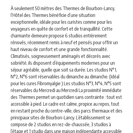
À seulement 50 mètres des Thermes de Bourbon-Lancy,
l’Hôtel des Thermes bénéficie d’une situation
exceptionnelle, idéale pour les curistes comme pour les
voyageurs en quête de confort et de tranquillité. Cette
charmante demeure propose 6 studios entièrement
rénovés, récemment remis à neuf et pensés pour offrir un
haut niveau de confort et une grande fonctionnalité.
Climatisés, soigneusement aménagés et décorés avec
sobriété, ils disposent d’équipements modernes pour un
séjour agréable, quelle que soit sa durée. Les studios N°1,
N°2, N°6 sont réservables du dimanche au dimanche. (Idéal
pour les cures Fibromyalgie ) Les studios N°3, N°4, N°5 sont
réservables du Mercredi au Mercredi La proximité immédiate
des Thermes permet un quotidien sans contrainte : tout est
accessible à pied. Le cadre est calme, propice au repos, tout
en restant proche du centre-ville, des parcs thermaux et des
principaux sites de Bourbon-Lancy. L’établissement se
compose de 2 studios en rez-de-chaussée, 3 studios à
l’étage et 1 studio dans une maison indépendante accessible