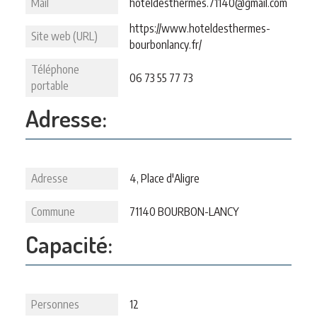
Mail
hoteldesthermes.71140@gmail.com
https://www.hoteldesthermes-
Site web (URL)
bourbonlancy.fr/
Téléphone
06 73 55 77 73
portable
Adresse:
Adresse
4, Place d'Aligre
Commune
71140 BOURBON-LANCY
Capacité:
Personnes
12