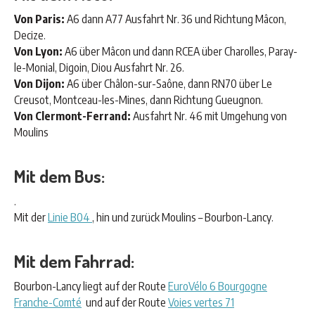
Von Paris:
A6 dann A77 Ausfahrt Nr. 36 und Richtung Mâcon,
Decize.
Von Lyon:
A6 über Mâcon und dann RCEA über Charolles, Paray-
le-Monial, Digoin, Diou Ausfahrt Nr. 26.
Von Dijon:
A6 über Châlon-sur-Saône, dann RN70 über Le
Creusot, Montceau-les-Mines, dann Richtung Gueugnon.
Von Clermont-Ferrand:
Ausfahrt Nr. 46 mit Umgehung von
Moulins
Mit dem Bus:
.
Mit der
Linie B04
, hin und zurück Moulins – Bourbon-Lancy.
Mit dem Fahrrad:
Bourbon-Lancy liegt auf der Route
EuroVélo 6 Bourgogne
Franche-Comté
und auf der Route
Voies vertes 71