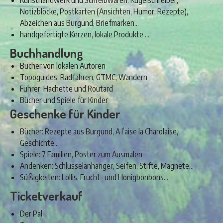
Kunsthandwerk und Schreibwaren: Kugelschreiber,
Notizblöcke, Postkarten (Ansichten, Humor, Rezepte),
Abzeichen aus Burgund, Briefmarken…
handgefertigte Kerzen, lokale Produkte …
Buchhandlung
Bücher von lokalen Autoren
Topoguides: Radfahren, GTMC, Wandern
Führer: Hachette und Routard
Bücher und Spiele für Kinder
Geschenke für Kinder
Bücher: Rezepte aus Burgund, A l’aise la Charolaise,
Geschichte…
Spiele: 7 Familien, Poster zum Ausmalen
Andenken: Schlüsselanhänger, Seifen, Stifte, Magnete…
Süßigkeiten: Lollis, Frucht- und Honigbonbons…
Ticketverkauf
Der Pal