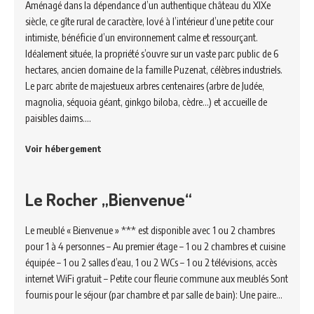
Aménagé dans la dépendance d’un authentique château du XIXe
siècle, ce gîte rural de caractère, lové à l’intérieur d’une petite cour
intimiste, bénéficie d’un environnement calme et ressourçant.
Idéalement située, la propriété s’ouvre sur un vaste parc public de 6
hectares, ancien domaine de la famille Puzenat, célèbres industriels.
Le parc abrite de majestueux arbres centenaires (arbre de Judée,
magnolia, séquoia géant, ginkgo biloba, cèdre…) et accueille de
paisibles daims.…
Voir hébergement
Le Rocher „Bienvenue“
Le meublé « Bienvenue » *** est disponible avec 1 ou 2 chambres
pour 1 à 4 personnes – Au premier étage – 1 ou 2 chambres et cuisine
équipée – 1 ou 2 salles d’eau, 1 ou 2 WCs – 1 ou 2 télévisions, accès
internet WiFi gratuit – Petite cour fleurie commune aux meublés Sont
fournis pour le séjour (par chambre et par salle de bain): Une paire…