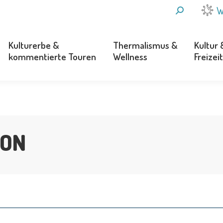
SEARCH:
W
Kulturerbe &
Thermalismus &
Kultur 
kommentierte Touren
Wellness
Freizeit
Kulturerbe &
Thermalismus &
Kultur 
kommentierte Touren
Wellness
Freizeit
SON