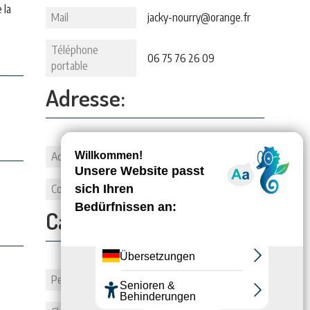
 la
Mail
jacky-nourry@orange.fr
Téléphone
06 75 76 26 09
portable
Adresse:
Adresse
10 Place du Musée
Commune
71140 BOURBON-LANCY
Capacité:
Personnes
2