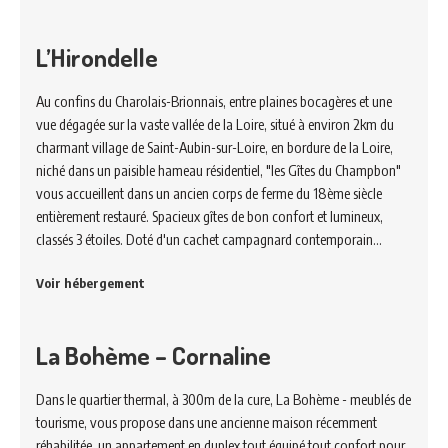
L’Hirondelle
Au confins du Charolais-Brionnais, entre plaines bocagères et une
vue dégagée sur la vaste vallée de la Loire, situé à environ 2km du
charmant village de Saint-Aubin-sur-Loire, en bordure de la Loire,
niché dans un paisible hameau résidentiel, "les Gîtes du Champbon"
vous accueillent dans un ancien corps de ferme du 18ème siècle
entièrement restauré. Spacieux gîtes de bon confort et lumineux,
classés 3 étoiles. Doté d'un cachet campagnard contemporain…
Voir hébergement
La Bohème – Cornaline
Dans le quartier thermal, à 300m de la cure, La Bohème - meublés de
tourisme, vous propose dans une ancienne maison récemment
réhabilitée, un appartement en duplex tout équipé tout confort pour