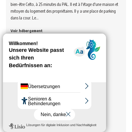
bien-être Celto, à 25 minutes du PAL. Il est à l'étage d'une maison et
mitoyen du logement des propriétaires. Il y a une place de parking
dans la cour. Le…
Voir hébergement
Meublé „M. et Mme POTONNIER
Pascal et Véronique“
Meublé de tourisme près du centre-ville et des Thermes.
Voir hébergement
Meublé M. Maupas Jean-Louis 1
Gite meublé tout confort 2/4 personnes classement 3***