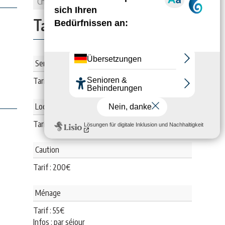
Chambes
2
Tarifs:
Semaine Basse Saison
Tarif :
665
€
Location 2 nuits
Tarif : De
190
€
à
210
€
Caution
Tarif :
200
€
Ménage
Tarif :
55
€
Infos : par séjour