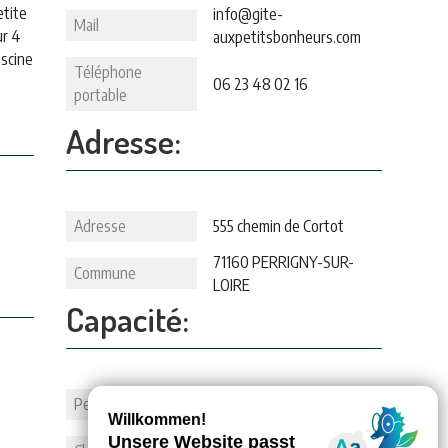
etite
info@gite-
Mail
ur 4
auxpetitsbonheurs.com
iscine
Téléphone
06 23 48 02 16
portable
Adresse:
Adresse
555 chemin de Cortot
71160 PERRIGNY-SUR-
Commune
LOIRE
Capacité:
Personnes
4