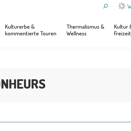
SEARCH:
W
Kulturerbe &
Thermalismus &
Kultur 
kommentierte Touren
Wellness
Freizeit
Kulturerbe &
Thermalismus &
Kultur 
kommentierte Touren
Wellness
Freizeit
ONHEURS