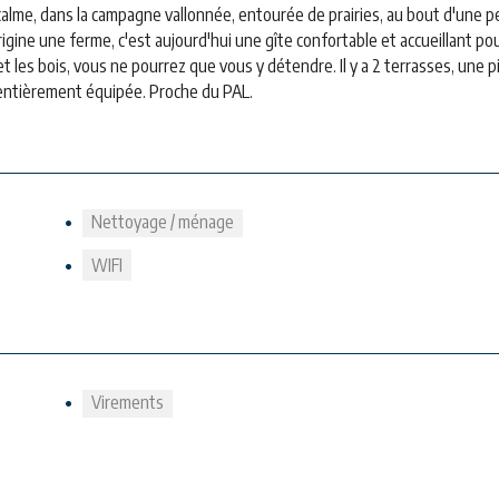
calme, dans la campagne vallonnée, entourée de prairies, au bout d'une p
rigine une ferme, c'est aujourd'hui une gîte confortable et accueillant po
 les bois, vous ne pourrez que vous y détendre. Il y a 2 terrasses, une p
e entièrement équipée. Proche du PAL.
Nettoyage / ménage
WIFI
Virements