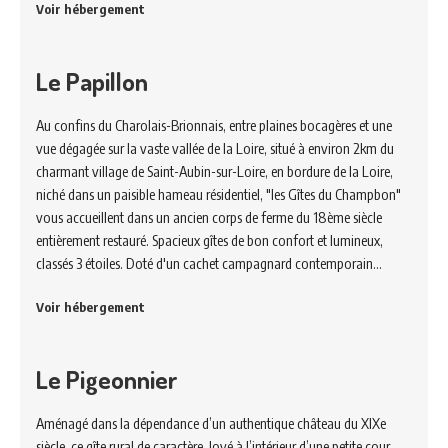
Voir hébergement
Le Papillon
Au confins du Charolais-Brionnais, entre plaines bocagères et une
vue dégagée sur la vaste vallée de la Loire, situé à environ 2km du
charmant village de Saint-Aubin-sur-Loire, en bordure de la Loire,
niché dans un paisible hameau résidentiel, "les Gîtes du Champbon"
vous accueillent dans un ancien corps de ferme du 18ème siècle
entièrement restauré. Spacieux gîtes de bon confort et lumineux,
classés 3 étoiles. Doté d'un cachet campagnard contemporain…
Voir hébergement
Le Pigeonnier
Aménagé dans la dépendance d’un authentique château du XIXe
siècle, ce gîte rural de caractère, lové à l’intérieur d’une petite cour