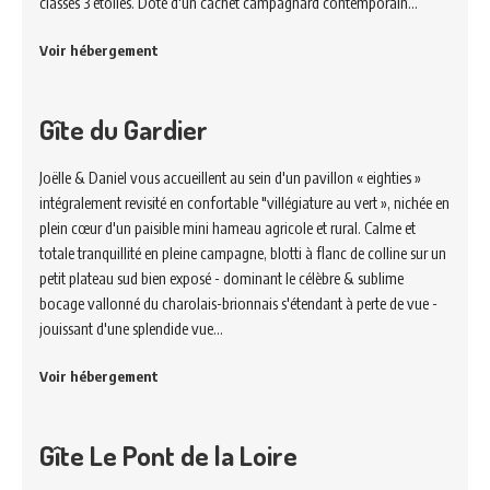
classés 3 étoiles. Doté d'un cachet campagnard contemporain…
Voir hébergement
Gîte du Gardier
Joëlle & Daniel vous accueillent au sein d'un pavillon « eighties »
intégralement revisité en confortable "villégiature au vert », nichée en
plein cœur d'un paisible mini hameau agricole et rural. Calme et
totale tranquillité en pleine campagne, blotti à flanc de colline sur un
petit plateau sud bien exposé - dominant le célèbre & sublime
bocage vallonné du charolais-brionnais s'étendant à perte de vue -
jouissant d'une splendide vue…
Voir hébergement
Gîte Le Pont de la Loire