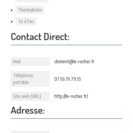
Thermalisme
Tir à l'arc
Contact Direct:
Mail
clement@le-rocher.fr
Téléphone
07 56 91 79 55
portable
Site web (URL)
http://le-rocher.fr/
Adresse: