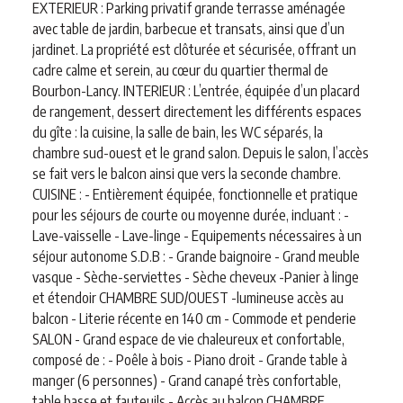
EXTERIEUR : Parking privatif grande terrasse aménagée
avec table de jardin, barbecue et transats, ainsi que d’un
jardinet. La propriété est clôturée et sécurisée, offrant un
cadre calme et serein, au cœur du quartier thermal de
Bourbon-Lancy. INTERIEUR : L’entrée, équipée d’un placard
de rangement, dessert directement les différents espaces
du gîte : la cuisine, la salle de bain, les WC séparés, la
chambre sud-ouest et le grand salon. Depuis le salon, l’accès
se fait vers le balcon ainsi que vers la seconde chambre.
CUISINE : - Entièrement équipée, fonctionnelle et pratique
pour les séjours de courte ou moyenne durée, incluant : -
Lave-vaisselle - Lave-linge - Equipements nécessaires à un
séjour autonome S.D.B : - Grande baignoire - Grand meuble
vasque - Sèche-serviettes - Sèche cheveux -Panier à linge
et étendoir CHAMBRE SUD/OUEST -lumineuse accès au
balcon - Literie récente en 140 cm - Commode et penderie
SALON - Grand espace de vie chaleureux et confortable,
composé de : - Poêle à bois - Piano droit - Grande table à
manger (6 personnes) - Grand canapé très confortable,
table basse et fauteuils - Accès au balcon CHAMBRE