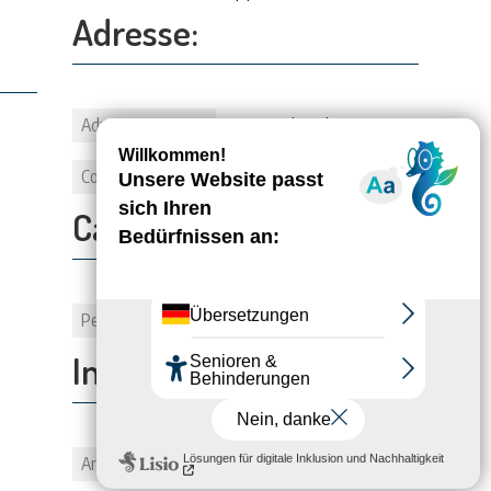
Adresse:
Adresse
20 Rue de Bel Air
Commune
71140 BOURBON-LANCY
Capacité:
Personnes
2
Informations:
Animaux
1