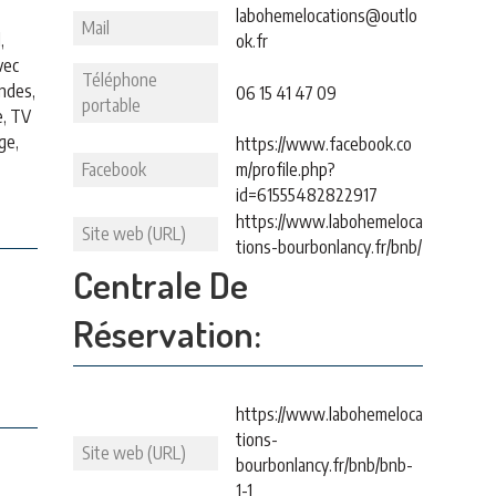
labohemelocations@outlo
Mail
,
ok.fr
vec
Téléphone
ondes,
06 15 41 47 09
portable
e, TV
ge,
https://www.facebook.co
Facebook
m/profile.php?
id=61555482822917
https://www.labohemeloca
Site web (URL)
tions-bourbonlancy.fr/bnb/
Centrale De
Réservation:
https://www.labohemeloca
tions-
Site web (URL)
bourbonlancy.fr/bnb/bnb-
1-1