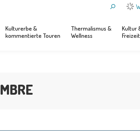
SEARCH:
W
Kulturerbe &
Thermalismus &
Kultur 
kommentierte Touren
Wellness
Freizeit
Kulturerbe &
Thermalismus &
Kultur 
kommentierte Touren
Wellness
Freizeit
AMBRE