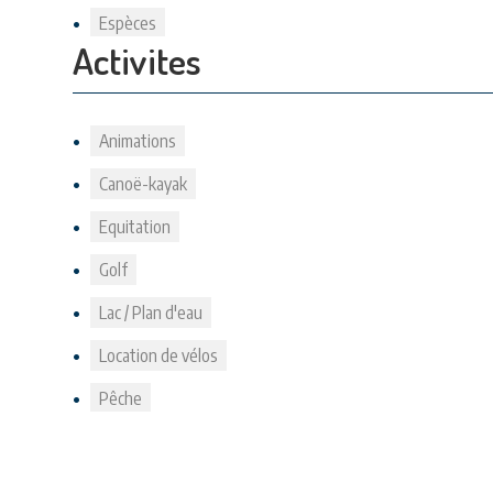
Espèces
Activites
Animations
Canoë-kayak
Equitation
Golf
Lac / Plan d'eau
Location de vélos
Pêche