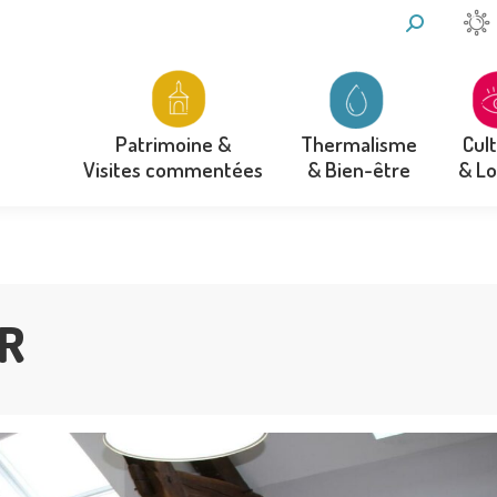
RECHERCH
:
Thermalisme
Cul
Patrimoine &
& Bien-être
& Lo
Visites commentées
Thermalisme
Cul
Patrimoine &
& Bien-être
& Lo
Visites commentées
R