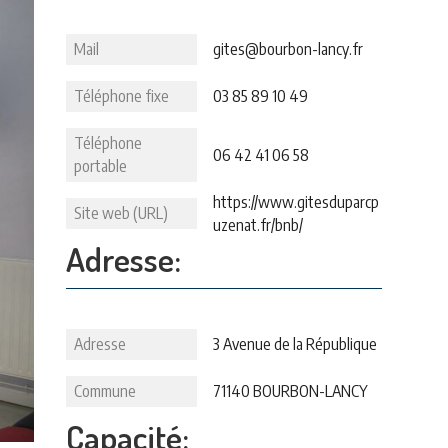
Mail
gites@bourbon-lancy.fr
Téléphone fixe
03 85 89 10 49
Téléphone
06 42 41 06 58
portable
https://www.gitesduparcp
Site web (URL)
uzenat.fr/bnb/
Adresse:
Adresse
3 Avenue de la République
Commune
71140 BOURBON-LANCY
Capacité: