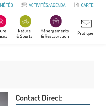
E
MÉTÉO
ACTIVITÉS/AGENDA
CARTE
ture
Nature
Hébergements
Pratique
isirs
& Sports
& Restauration
ture
Nature
Hébergements
Pratique
isirs
& Sports
& Restauration
Contact Direct: