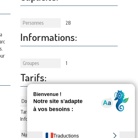
Personnes
28
Informations:
la
arc
s.
our
Groupes
1
Tarifs:
Dortoir
Tarif :
15
€
Infos : par nuit et par personne
Nuitée (/pers.)