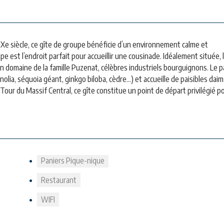
e siècle, ce gîte de groupe bénéficie d’un environnement calme et
pe est l’endroit parfait pour accueillir une cousinade. Idéalement située, 
en domaine de la famille Puzenat, célèbres industriels bourguignons. Le p
lia, séquoia géant, ginkgo biloba, cèdre…) et accueille de paisibles daim
 Tour du Massif Central, ce gîte constitue un point de départ privilégié p
Paniers Pique-nique
Restaurant
WIFI