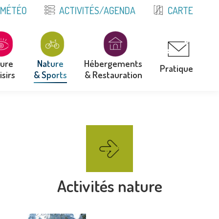
E
MÉTÉO
ACTIVITÉS/AGENDA
CARTE
ture
Nature
Hébergements
Pratique
isirs
& Sports
& Restauration
ture
Nature
Hébergements
Pratique
isirs
& Sports
& Restauration
Activités nature