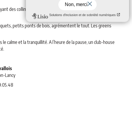
oyant des collines du Charolais, le golf de Bourbon-Lancy vous
squets, petits ponts de bois, agrémentent le tout. Les greens
le calme et la tranquillité. A l’heure de la pause, un club-house
té.
vallois
on-Lancy
9.05.48