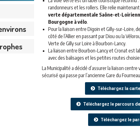
La Voie Verte est un label touristique reconnu : 
randonneurs et les rollers. Elle relie maintenan
verte départementale Saône-et-Loirien
Bourgogne
à vélo
.
environs
Pour la liaison entre Digoin et Gilly-sur-Loire, d
côté de l’Allier en passant par Diou ou la Vélor
Verte de Gilly sur Loire à Bourbon-Lancy.
trophes
La liaison entre Bourbon-Lancy et Cronat est la
avec des balisages et les petites routes chois
La Municipalité a décidé d’assurer la liaison centre 
sécurisé qui passe par l’ancienne Gare du Fourneau,
Téléchargez la cart
Téléchargez le parcours d
Téléchargez le pa