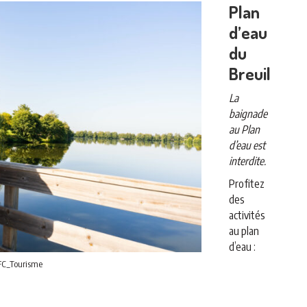
Plan
d’eau
du
Breuil
La
baignade
au Plan
d’eau est
interdite.
Profitez
des
activités
au plan
d’eau :
C_Tourisme