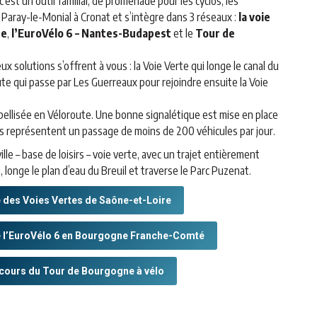
c’est un outil familial, de promenade pour les cyclos, les
t Paray-le-Monial à Cronat et s’intègre dans 3 réseaux :
la voie
ne
,
l’EuroVélo 6 – Nantes-Budapest
et le
Tour de
eux solutions s’offrent à vous : la Voie Verte qui longe le canal du
oute qui passe par Les Guerreaux pour rejoindre ensuite la Voie
bellisée en Véloroute. Une bonne signalétique est mise en place
ies représentent un passage de moins de 200 véhicules par jour.
ville – base de loisirs – voie verte, avec un trajet entièrement
 longe le plan d’eau du Breuil et traverse le Parc Puzenat.
e des Voies Vertes de Saône-et-Loire
e l’EuroVélo 6 en Bourgogne Franche-Comté
rcours du Tour de Bourgogne à vélo