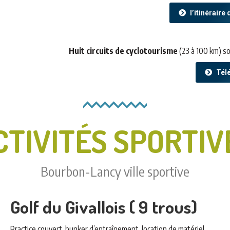
l’itinérair
Huit circuits de cyclotourisme
(23 à 100 km) s
Télé
CTIVITÉS SPORTIV
Bourbon-Lancy ville sportive
Golf du Givallois ( 9 trous)
Practice couvert, bunker d’entraînement, location de matériel.