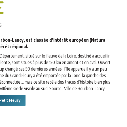
E
s
ourbon-Lancy, est classée d’intérêt européen (Natura
térêt régional.
Département, situé sur le fleuve de la Loire, destiné à accueillir
ivalente, sont situés à plus de 150 km en amont et en aval. Ouvert
oup changé ces 50 dernières années : l’île apparue il y a un peu
me du Grand Fleury a été emportée par la Loire, la ganche des
connectée … mais ce site recèle des traces d’histoire bien plus
IIIème siècle visible au sud. Source : Ville de Bourbon-Lancy
Petit Fleury