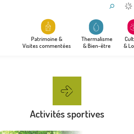
RECHERCH
:
Thermalisme
Cul
Patrimoine &
& Bien-être
& Lo
Visites commentées
Thermalisme
Cul
Patrimoine &
& Bien-être
& Lo
Visites commentées
Activités sportives