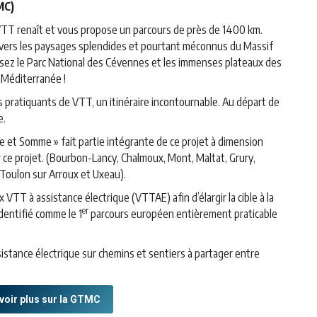
MC)
VTT renaît et vous propose un parcours de près de 1400 km.
 vers les paysages splendides et pourtant méconnus du Massif
ersez le Parc National des Cévennes et les immenses plateaux des
 Méditerranée !
 pratiquants de VTT, un itinéraire incontournable. Au départ de
e.
et Somme » fait partie intégrante de ce projet à dimension
ce projet. (Bourbon-Lancy, Chalmoux, Mont, Maltat, Grury,
Toulon sur Arroux et Uxeau).
x VTT à assistance électrique (VTTAE) afin d’élargir la cible à la
er
identifié comme le 1
parcours européen entièrement praticable
istance électrique sur chemins et sentiers à partager entre
voir plus sur la GTMC