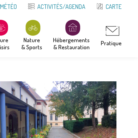
E
MÉTÉO
ACTIVITÉS/AGENDA
CARTE
ture
Nature
Hébergements
Pratique
isirs
& Sports
& Restauration
ture
Nature
Hébergements
Pratique
isirs
& Sports
& Restauration