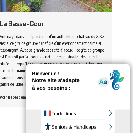
La Basse-Cour
Aménagé dans la dépendance d’un authentique château du XIXe
siècle, ce gîte de groupe bénéficie d’un environnement calme et
ressourçant. Avec sa grande capacité d’accueil, ce gîte de groupe
est l’endroit parfait pour accueillir une cousinade. Idéalement
située, la propriété s’ouvre sur un vaste parc public de 6 hectares,
ancien domaine de la famille Puzenat, célèbres industriels
bourguignons. Le parc abrite de majestueux arbres centenaires
(arbre de Judée, magnolia, séquoia…
Voir hébergement