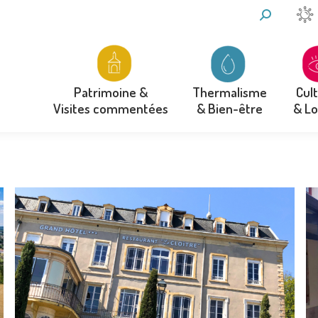
RECHERCH
:
Thermalisme
Cul
Patrimoine &
& Bien-être
& Lo
Visites commentées
Thermalisme
Cul
Patrimoine &
& Bien-être
& Lo
Visites commentées