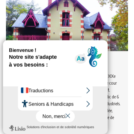
Le Pigeonnier
Aménagé dans la dépendance d’un authentique château du XIXe
siècle, ce gîte rural de caractère, lové à l’intérieur d’une petite cour
intimiste, bénéficie d’un environnement calme et ressourçant.
Idéalement située, la propriété s’ouvre sur un vaste parc public de 6
hectares, ancien domaine de la famille Puzenat, célèbres industriels.
Le parc abrite de majestueux arbres centenaires (arbre de Judée,
magnolia, séquoia géant, ginkgo biloba, cèdre…) et accueille de
paisibles daims.…