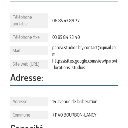
Téléphone
06 85 43 89 27
portable
Téléphone fixe
03 85 84 23 40
parovi.studios.bly.contact@gmail.co
Mail
m
https://sites.google.com/view/parovi
Site web (URL)
-locations-studios
Adresse:
Adresse
14 avenue de la libération
Commune
71140 BOURBON-LANCY
Capacité: