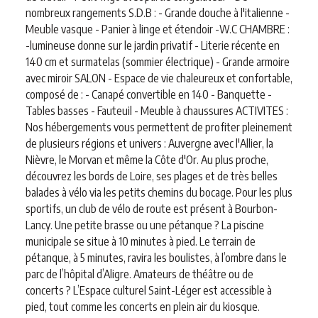
nombreux rangements S.D.B : - Grande douche à l'italienne -
Meuble vasque - Panier à linge et étendoir -W.C CHAMBRE :
-lumineuse donne sur le jardin privatif - Literie récente en
140 cm et surmatelas (sommier électrique) - Grande armoire
avec miroir SALON - Espace de vie chaleureux et confortable,
composé de : - Canapé convertible en 140 - Banquette -
Tables basses - Fauteuil - Meuble à chaussures ACTIVITES :
Nos hébergements vous permettent de profiter pleinement
de plusieurs régions et univers : Auvergne avec l'Allier, la
Nièvre, le Morvan et même la Côte d'Or. Au plus proche,
découvrez les bords de Loire, ses plages et de très belles
balades à vélo via les petits chemins du bocage. Pour les plus
sportifs, un club de vélo de route est présent à Bourbon-
Lancy. Une petite brasse ou une pétanque ? La piscine
municipale se situe à 10 minutes à pied. Le terrain de
pétanque, à 5 minutes, ravira les boulistes, à l’ombre dans le
parc de l’hôpital d’Aligre. Amateurs de théâtre ou de
concerts ? L’Espace culturel Saint-Léger est accessible à
pied, tout comme les concerts en plein air du kiosque.