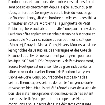
Randonneurs et marcheurs : de nombreuses balades à pied
sont possibles directement depuis le gîte : autour du plan
d’eau, en forêt de Germigny ou vers le Bois du Four. Le golf
de Bourbon-Lancy, situé en bordure de ville, est accessible à
5 minutes en voiture. À proximité, la guinguette du Petit
Robinson, chère aux habitants, invite à une pause conviviale.
La région offre également un riche patrimoine historique et
culinaire : le Morvan, sa nature et son patrimoine celtique
(Bibracte), Paray-le-Monial, Cluny, Nevers, Moulins, ainsi que
les vignobles du Beaujolais, des Maranges et des Côte de
Beaune. Les activités ne manquent pas, il y en a pour tous
les âges. NOS VALEURS : Respectueux de l'environnement,
Source Poétique est un ensemble de gîtes indépendants,
situé au cœur du quartier thermal de Bourbon-Lancy, en
Saône-et-Loire. Conçu pour répondre aux besoins des
séjours thermaux, des séjours de courte à moyenne durée
et vacances bien-être. Ils ont été rénovés avec de la laine de
bois, des matériaux upcyclés et des meubles chinés autant
que possible. Il n'y a ni pesticide, ni coupe rase. Nous
continuons à nous inscrire dans une démarche constante