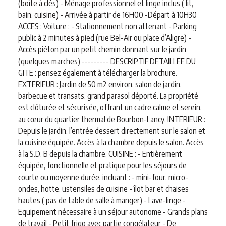
(boîte à clés) - Ménage professionnel et linge inclus ( lit,
bain, cuisine) - Arrivée à partir de 16H00 -Départ à 10H30
ACCES : Voiture : - Stationnement non attenant - Parking
public à 2 minutes à pied (rue Bel-Air ou place d’Aligre) -
Accès piéton par un petit chemin donnant sur le jardin
(quelques marches) --------- DESCRIPTIF DETAILLEE DU
GITE : pensez également à télécharger la brochure.
EXTERIEUR : Jardin de 50 m2 environ, salon de jardin,
barbecue et transats, grand parasol déporté. La propriété
est clôturée et sécurisée, offrant un cadre calme et serein,
au cœur du quartier thermal de Bourbon-Lancy. INTERIEUR :
Depuis le jardin, l’entrée dessert directement sur le salon et
la cuisine équipée. Accès à la chambre depuis le salon. Accès
à la S.D. B depuis la chambre. CUISINE : - Entièrement
équipée, fonctionnelle et pratique pour les séjours de
courte ou moyenne durée, incluant : - mini-four, micro-
ondes, hotte, ustensiles de cuisine - îlot bar et chaises
hautes ( pas de table de salle à manger) - Lave-linge -
Equipement nécessaire à un séjour autonome - Grands plans
de travail - Petit frigo avec partie congélateur - De