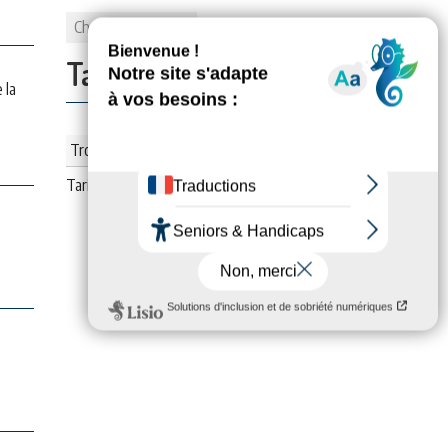
Chambes
1
Tarifs:
 la
Trois semaines (meublé)
Tarif :
730
€