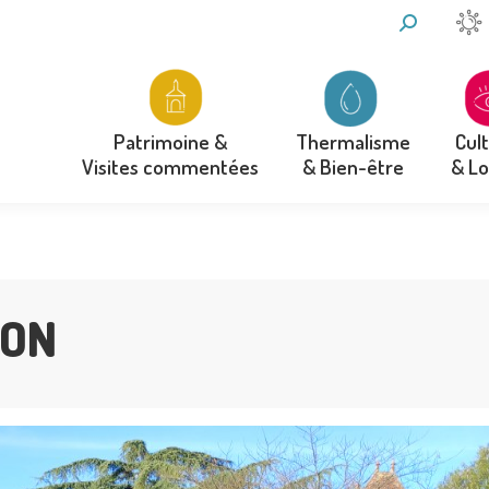
RECHERCH
:
Thermalisme
Cul
Patrimoine &
& Bien-être
& Lo
Visites commentées
Thermalisme
Cul
Patrimoine &
& Bien-être
& Lo
Visites commentées
SON