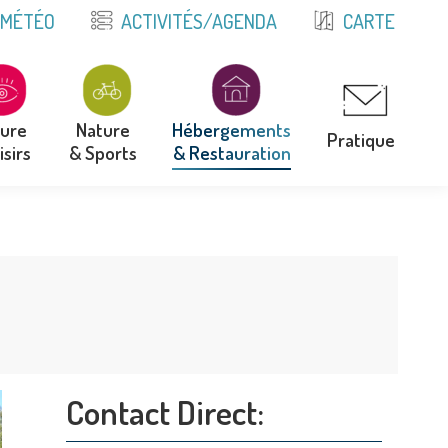
E
MÉTÉO
ACTIVITÉS/AGENDA
CARTE
ture
Nature
Hébergements
Pratique
isirs
& Sports
& Restauration
ture
Nature
Hébergements
Pratique
isirs
& Sports
& Restauration
Contact Direct: