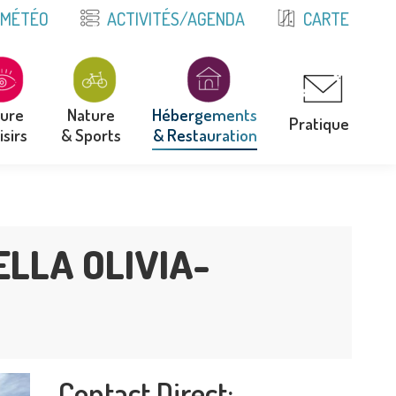
E
MÉTÉO
ACTIVITÉS/AGENDA
CARTE
ture
Nature
Hébergements
Pratique
isirs
& Sports
& Restauration
ture
Nature
Hébergements
Pratique
isirs
& Sports
& Restauration
ELLA OLIVIA-
Contact Direct: