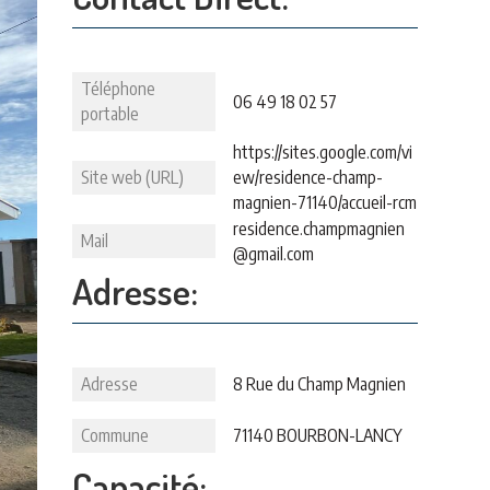
Téléphone
06 49 18 02 57
portable
https://sites.google.com/vi
Site web (URL)
ew/residence-champ-
magnien-71140/accueil-rcm
residence.champmagnien
Mail
@gmail.com
Adresse:
Adresse
8 Rue du Champ Magnien
Commune
71140 BOURBON-LANCY
Capacité: