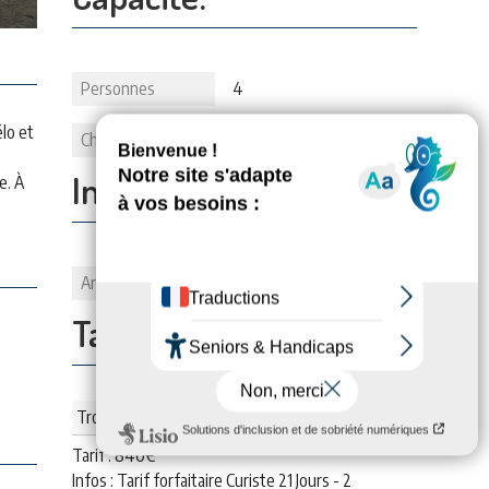
Personnes
4
élo et
Chambes
2
Informations:
e. À
Animaux
1
Tarifs:
Trois semaines (meublé)
Tarif :
840
€
Infos : Tarif forfaitaire Curiste 21 Jours - 2