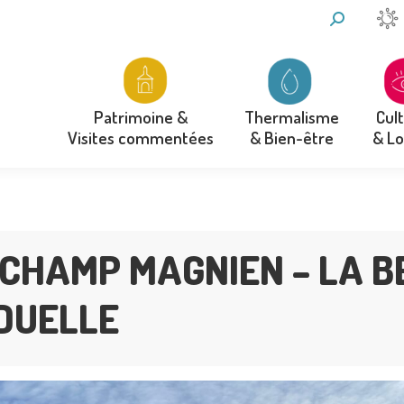
RECHERCH
:
Thermalisme
Cul
Patrimoine &
& Bien-être
& Lo
Visites commentées
Thermalisme
Cul
Patrimoine &
& Bien-être
& Lo
Visites commentées
CHAMP MAGNIEN – LA B
IDUELLE