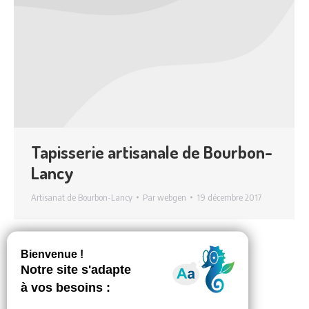
Tapisserie artisanale de Bourbon-
Lancy
Artisanat de Bourbon-Lancy
Par
webgen
19 décembre 2017
←
1
2
3
→