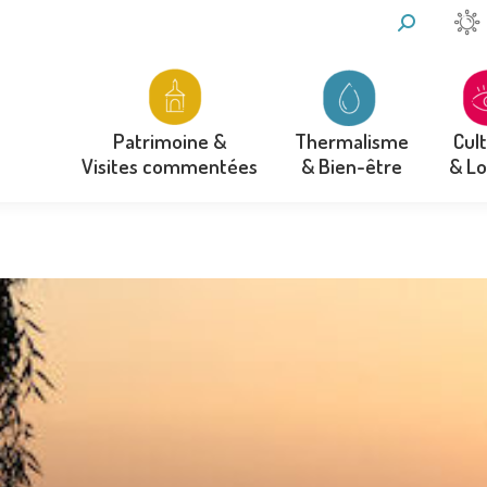
RECHERCH
:
Thermalisme
Cul
Patrimoine &
& Bien-être
& Lo
Visites commentées
Thermalisme
Cul
Patrimoine &
& Bien-être
& Lo
Visites commentées