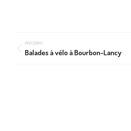
Navigation
PRÉCÉDENT
de
Balades à vélo à Bourbon-Lancy
Onglet
précédent
commentaire
Téléchargements
Français
Mentions légales