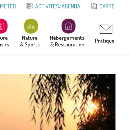
E
MÉTÉO
ACTIVITÉS/AGENDA
CARTE
ture
Nature
Hébergements
Pratique
isirs
& Sports
& Restauration
ture
Nature
Hébergements
Pratique
isirs
& Sports
& Restauration