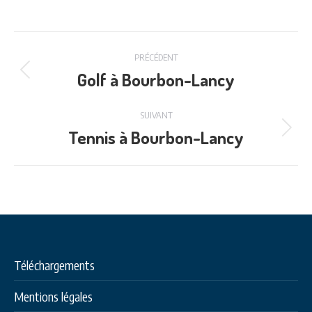
Navigation
PRÉCÉDENT
de
Golf à Bourbon-Lancy
Onglet
précédent
commentaire
SUIVANT
Tennis à Bourbon-Lancy
Projets
similaires
Téléchargements
Mentions légales