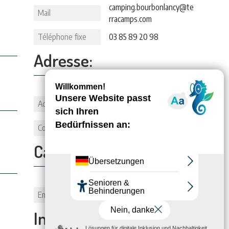
camping.bourbonlancy@te
Mail
rracamps.com
Téléphone fixe
03 85 89 20 98
Adresse:
Adresse
Rue de la Petite Murette
Commune
71140 BOURBON-LANCY
Capacité:
Emplacements
22
Informations: