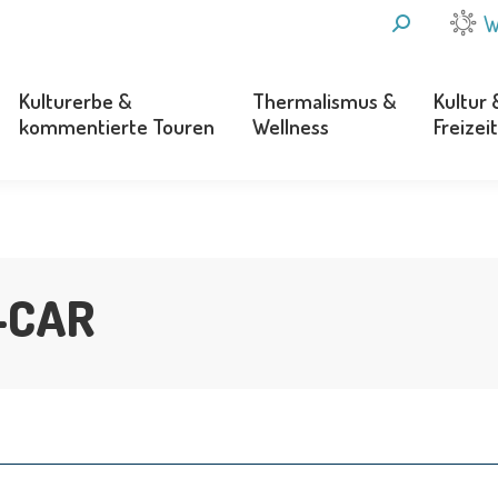
SEARCH:
W
Kulturerbe &
Thermalismus &
Kultur 
kommentierte Touren
Wellness
Freizeit
Kulturerbe &
Thermalismus &
Kultur 
kommentierte Touren
Wellness
Freizeit
-CAR