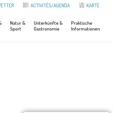
ETTER
ACTIVITÉS/AGENDA
KARTE
&
Natur &
Unterkünfte &
Praktische
Sport
Gastronomie
Informationen
&
Natur &
Unterkünfte &
Praktische
Sport
Gastronomie
Informationen