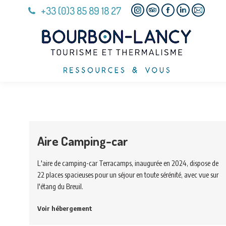
+33 (0)3 85 89 18 27
Instagram
TripAdvisor
Facebook
Linkedin
E-
page
page
page
page
Mail
opens
opens
opens
opens
page
in
in
in
in
opens
new
new
new
new
in
window
window
window
window
new
window
Aire Camping-car
L'aire de camping-car Terracamps, inaugurée en 2024, dispose de
22 places spacieuses pour un séjour en toute sérénité, avec vue sur
l'étang du Breuil.
Voir hébergement