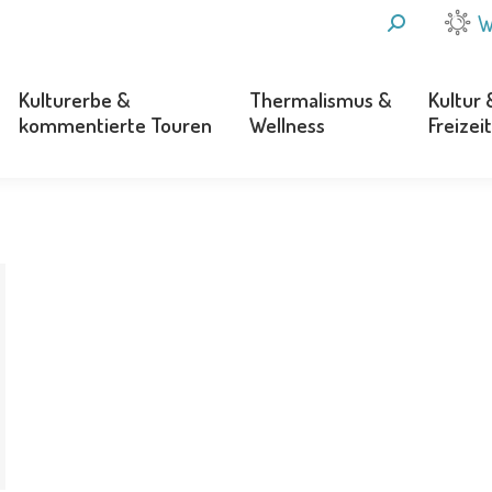
SEARCH:
W
Kulturerbe &
Thermalismus &
Kultur 
kommentierte Touren
Wellness
Freizeit
Kulturerbe &
Thermalismus &
Kultur 
kommentierte Touren
Wellness
Freizeit