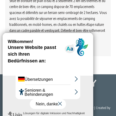
Situé en bordure de plan d’eau et à seulement 2 km des thermes et du
centre de bien-être, ce camping dispose de 70 emplacements
spacieux et délimités sur un terrain semi-ombragé de 2 hectares. Vous
avez la possibilité de séjourner en emplacements de camping
traditionnels, en mobil-homes, en chalets ou en huttes étape nature
dans un cadre paisible et verdoyant. Détente et bien-être rythmeront
vos journées ! Aire de services…
Voir hébergement
© 2022 Office de Tourisme & du Thermalisme de Bourbon-Lancy | Created by
NET EASY