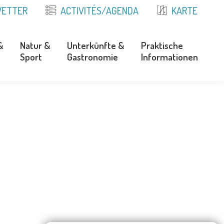
ETTER
ACTIVITÉS/AGENDA
KARTE
&
Natur &
Unterkünfte &
Praktische
Sport
Gastronomie
Informationen
&
Natur &
Unterkünfte &
Praktische
Sport
Gastronomie
Informationen