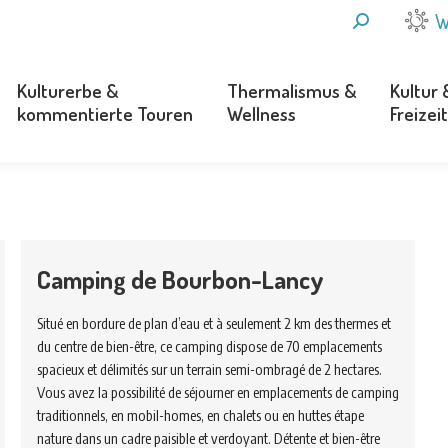
SEARCH:
W
Kulturerbe &
Thermalismus &
Kultur 
kommentierte Touren
Wellness
Freizeit
Kulturerbe &
Thermalismus &
Kultur 
kommentierte Touren
Wellness
Freizeit
Camping de Bourbon-Lancy
Situé en bordure de plan d’eau et à seulement 2 km des thermes et
du centre de bien-être, ce camping dispose de 70 emplacements
spacieux et délimités sur un terrain semi-ombragé de 2 hectares.
Vous avez la possibilité de séjourner en emplacements de camping
traditionnels, en mobil-homes, en chalets ou en huttes étape
nature dans un cadre paisible et verdoyant. Détente et bien-être