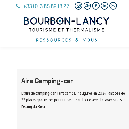
+33 (0)3 85 89 18 27
Instagram
TripAdvisor
Facebook
Linkedin
E-
page
page
page
page
Mail
opens
opens
opens
opens
page
in
in
in
in
opens
new
new
new
new
in
window
window
window
window
new
window
Aire Camping-car
L'aire de camping-car Terracamps, inaugurée en 2024, dispose de
22 places spacieuses pour un séjour en toute sérénité, avec vue sur
l'étang du Breuil.