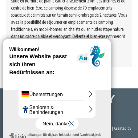
Situé en bordure de plan d’eau et à seulement 2 km des thermes et du
centre de bien-être, ce camping dispose de 70 emplacements
spacieux et délimités sur un terrain semi-ombragé de 2 hectares. Vous
avez la possibilité de séjourner en emplacements de camping
traditionnels, en mobil-homes, en chalets ou en huttes étape nature
dans un cadre paisible et verdoyant. Détente et bien-être rythmeront
vos journées ! Aire de services…
Voir hébergement
© 2022 Office de Tourisme & du Thermalisme de Bourbon-Lancy | Created by
NET EASY